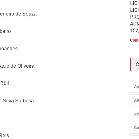
LIC
LIC
erreira de Souza
PR
ADM
152
beiro
Comp
ernandes
C
ácio de Oliveira
Büll
Aç
a Silva Barbosa
AP
Ar
Co
 Reis