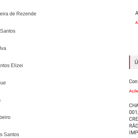
A
veira de Rezende
A
 Santos
lva
Ú
ntos Elizei
Con
bue
Açõ
s
CHA
001
beiro
CR
RÁD
IM
es Santos