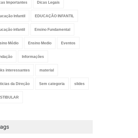
cas Importantes
Dicas Legais
ucação Infantil
EDUCAÇÃO INFANTIL
ucação infantil
Ensino Fundamental
sino Médio
Ensino Medio
Eventos
ndação
Informações
nks interessantes
material
ticias da Direção
Sem categoria
slides
STIBULAR
ags