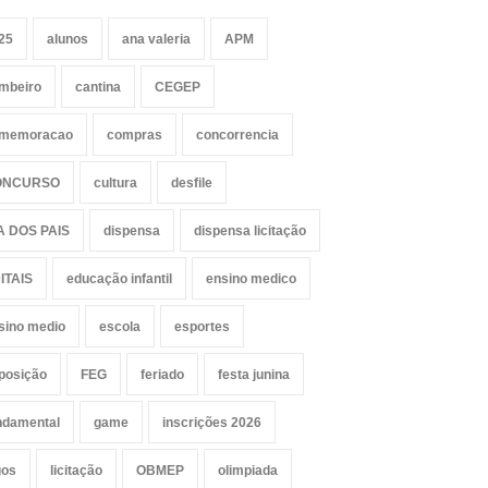
25
alunos
ana valeria
APM
mbeiro
cantina
CEGEP
memoracao
compras
concorrencia
ONCURSO
cultura
desfile
A DOS PAIS
dispensa
dispensa licitação
ITAIS
educação infantil
ensino medico
sino medio
escola
esportes
posição
FEG
feriado
festa junina
ndamental
game
inscrições 2026
gos
licitação
OBMEP
olimpiada