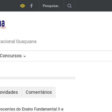
E LICITAÇÃO - DISPENSA DE
26-PROCESSO ADMINISTRATIVO Nº
ucacional Guaçuana
Concursos
ovidades
Comentários
ocentes do Ensino Fundamental II e