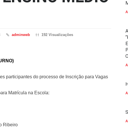
M
A
A
3
adminweb
192 Visualizações
“
E
P
C
IURNO)
A
s participantes do processo de Inscrição para Vagas
H
ara Matrícula na Escola:
A
S
A
o Ribeiro