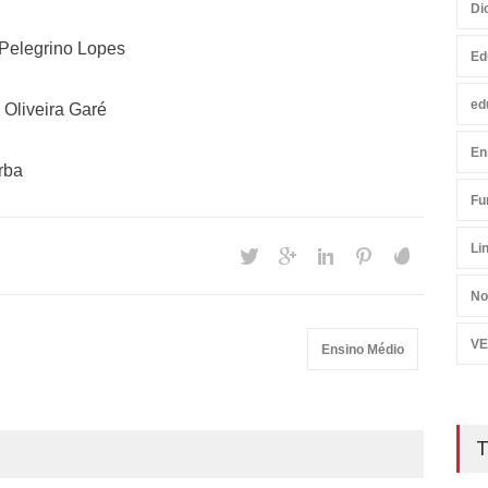
Di
 Pelegrino Lopes
Ed
ed
 Oliveira Garé
En
rba
Fu
Li
No
VE
Ensino Médio
T