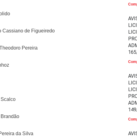
Comp
olido
AVI
LIC
o Cassiano de Figueiredo
LIC
PR
ADM
 Theodoro Pereira
165
Comp
unhoz
AVI
LIC
LIC
PR
 Scalco
ADM
149
o Brandão
Comp
AVI
Pereira da Silva