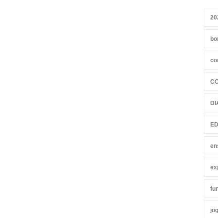
20
bo
co
C
DI
ED
en
ex
fu
jo