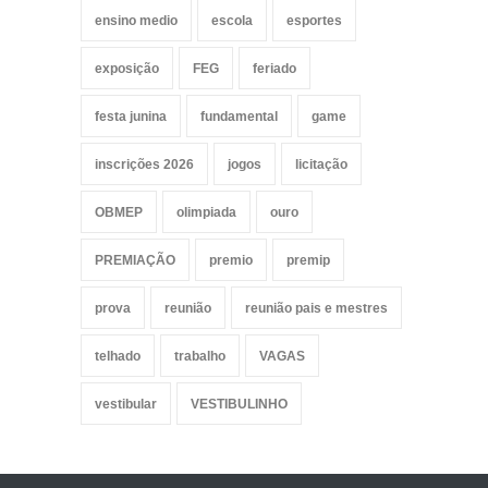
ensino medio
escola
esportes
exposição
FEG
feriado
festa junina
fundamental
game
inscrições 2026
jogos
licitação
OBMEP
olimpiada
ouro
PREMIAÇÃO
premio
premip
prova
reunião
reunião pais e mestres
telhado
trabalho
VAGAS
vestibular
VESTIBULINHO