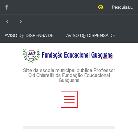
AVISO DE DISPENSA DE
AVISO DE DISPENSA DE
LICITAÇÃO - DISPENSA DE
LICITAÇÃO - DISPENSA DE
LICITAÇÃO Nº 53/2026-
LICITAÇÃO Nº 52/2026-
PROCESSO
PROCESSO
AVISO DE DISPENSA DE
ADMINISTRATIVO Nº
ADMINISTRATIVO Nº
LICITAÇÃO - DISPENSA DE
165/2026
149/2026
LICITAÇÃO Nº 51/2026 -
PROCESSO
ADMINISTRATIVO Nº
Site da escola municipal pública Professor
152/2026
Cid Chiarellli da Fundação Educacional
Guaçuana