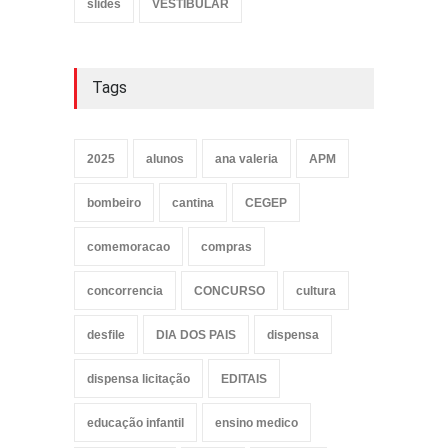
slides
VESTIBULAR
Tags
2025
alunos
ana valeria
APM
bombeiro
cantina
CEGEP
comemoracao
compras
concorrencia
CONCURSO
cultura
desfile
DIA DOS PAIS
dispensa
dispensa licitação
EDITAIS
educação infantil
ensino medico