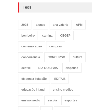
Tags
2025
alunos
ana valeria
APM
bombeiro
cantina
CEGEP
comemoracao
compras
concorrencia
CONCURSO
cultura
desfile
DIA DOS PAIS
dispensa
dispensa licitação
EDITAIS
educação infantil
ensino medico
ensino medio
escola
esportes