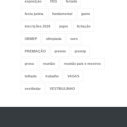
exposição
FEG
feriado
festa junina
fundamental
game
inscrições 2026
jogos
licitação
OBMEP
olimpiada
ouro
PREMIAÇÃO
premio
premip
prova
reunião
reunião pais e mestres
telhado
trabalho
VAGAS
vestibular
VESTIBULINHO