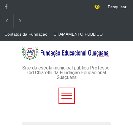
Contatos da Fundação
CHAMAMENTO PÚBLICO
N. 001/2026-EDITAL DE
CREDENCIAMENTO DE
RÁDIOS E JORNAIS
AVISO DE DISPENSA DE
IMPRESSOS
LICITAÇÃO - DISPENSA DE
LICITAÇÃO Nº 53/2026-
PROCESSO
ADMINISTRATIVO Nº
Site da escola municipal pública Professor
165/2026
Cid Chiarellli da Fundação Educacional
Guaçuana