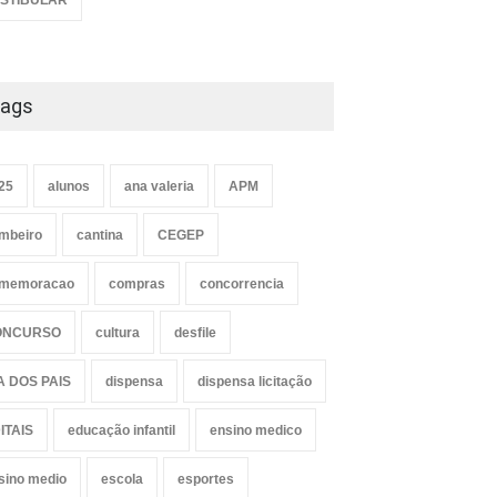
STIBULAR
ags
25
alunos
ana valeria
APM
mbeiro
cantina
CEGEP
memoracao
compras
concorrencia
ONCURSO
cultura
desfile
A DOS PAIS
dispensa
dispensa licitação
ITAIS
educação infantil
ensino medico
sino medio
escola
esportes