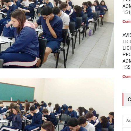
ADM
151
Comp
AVI
LIC
LIC
PR
ADM
155
Comp
C
Aç