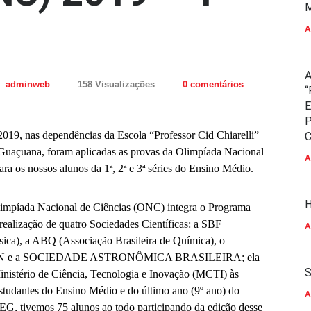
M
A
A
adminweb
158 Visualizações
0 comentários
“
E
P
2019, nas dependências da Escola “Professor Cid Chiarelli”
C
uaçuana, foram aplicadas as provas da Olimpíada Nacional
A
a os nossos alunos da 1ª, 2ª e 3ª séries do Ensino Médio.
H
Olimpíada Nacional de Ciências (ONC) integra o Programa
realização de quatro Sociedades Científicas: a SBF
A
ísica), a ABQ (Associação Brasileira de Química), o
 e a SOCIEDADE ASTRONÔMICA BRASILEIRA; ela
S
inistério de Ciência, Tecnologia e Inovação (MCTI) às
estudantes do Ensino Médio e do último ano (9º ano) do
A
G, tivemos 75 alunos ao todo participando da edição desse