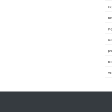
ex
fu
jo
ou
pr
te
VE