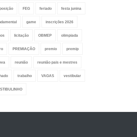
posição
FEG
feriado
festa junina
ndamental
game
inscrições 2026
gos
licitação
OBMEP
olimpiada
ro
PREMIAÇÃO
premio
premip
ova
reunião
reunião pais e mestres
lhado
trabalho
VAGAS
vestibular
STIBULINHO