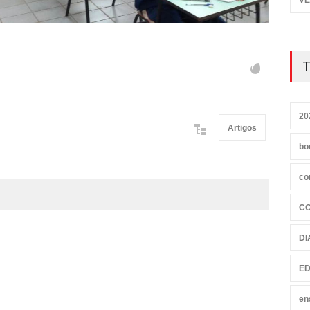
VE
T
20
Artigos
bo
co
C
DI
ED
en