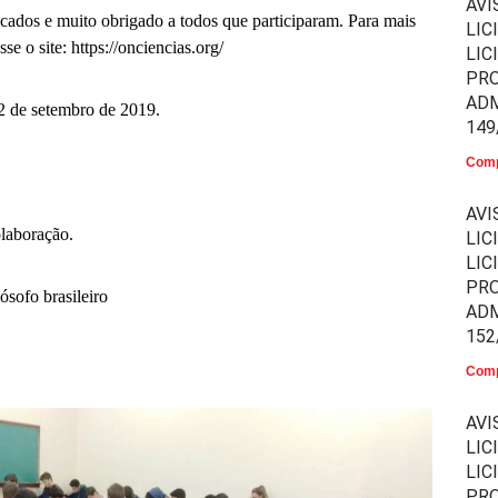
AVI
ficados e muito obrigado a todos que participaram. Para mais
LIC
se o site: https://onciencias.org/
LIC
PR
ADM
2 de setembro de 2019.
149
Comp
AVI
olaboração.
LIC
LIC
PR
ósofo brasileiro
ADM
152
Comp
AVI
LIC
LIC
PR