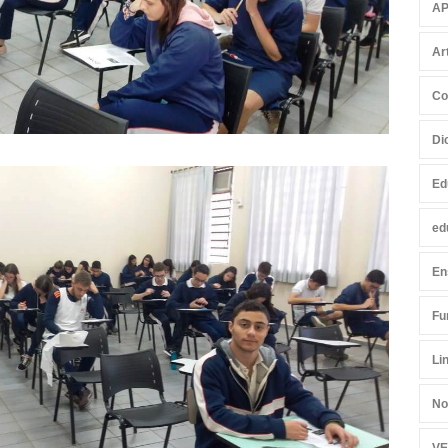
AP
Ar
Co
Di
Ed
ed
En
Fu
Li
No