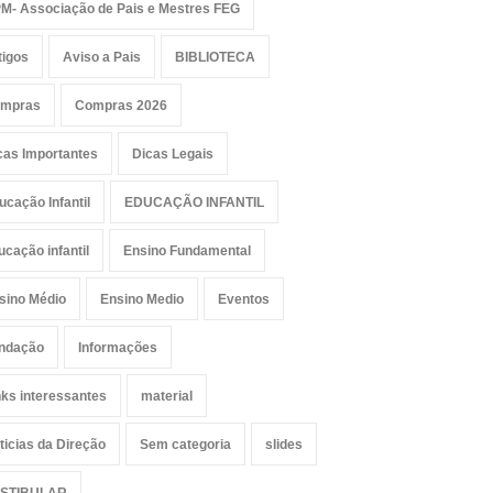
M- Associação de Pais e Mestres FEG
tigos
Aviso a Pais
BIBLIOTECA
mpras
Compras 2026
cas Importantes
Dicas Legais
ucação Infantil
EDUCAÇÃO INFANTIL
ucação infantil
Ensino Fundamental
sino Médio
Ensino Medio
Eventos
ndação
Informações
nks interessantes
material
ticias da Direção
Sem categoria
slides