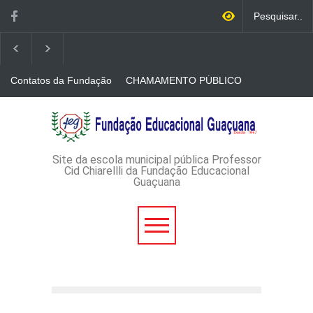
Contatos da Fundação
CHAMAMENTO PÚBLICO
N. 001/2026-EDITAL DE
CREDENCIAMENTO DE
RÁDIOS E JORNAIS
AVISO DE DISPENSA DE
IMPRESSOS
LICITAÇÃO - DISPENSA DE
LICITAÇÃO Nº 53/2026-
PROCESSO
ADMINISTRATIVO Nº
Site da escola municipal pública Professor
165/2026
Cid Chiarellli da Fundação Educacional
Guaçuana