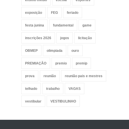
ensino medio
escola
esportes
exposição
FEG
feriado
festa junina
fundamental
game
inscrições 2026
jogos
licitação
OBMEP
olimpiada
ouro
PREMIAÇÃO
premio
premip
prova
reunião
reunião pais e mestres
telhado
trabalho
VAGAS
vestibular
VESTIBULINHO