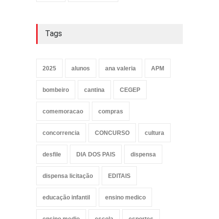
Tags
2025
alunos
ana valeria
APM
bombeiro
cantina
CEGEP
comemoracao
compras
concorrencia
CONCURSO
cultura
desfile
DIA DOS PAIS
dispensa
dispensa licitação
EDITAIS
educação infantil
ensino medico