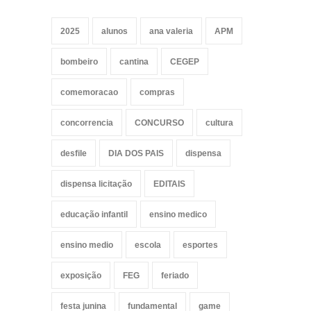
2025
alunos
ana valeria
APM
bombeiro
cantina
CEGEP
comemoracao
compras
concorrencia
CONCURSO
cultura
desfile
DIA DOS PAIS
dispensa
dispensa licitação
EDITAIS
educação infantil
ensino medico
ensino medio
escola
esportes
exposição
FEG
feriado
festa junina
fundamental
game