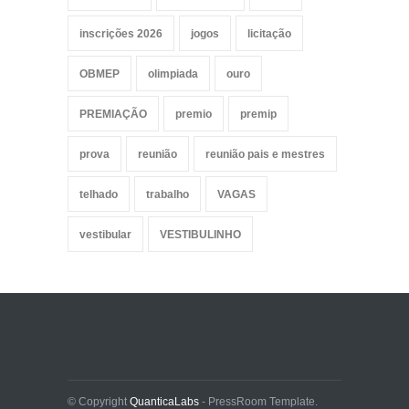
inscrições 2026
jogos
licitação
OBMEP
olimpiada
ouro
PREMIAÇÃO
premio
premip
prova
reunião
reunião pais e mestres
telhado
trabalho
VAGAS
vestibular
VESTIBULINHO
© Copyright
QuanticaLabs
- PressRoom Template.