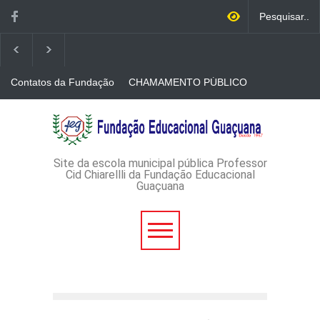
Contatos da Fundação
CHAMAMENTO PÚBLICO
N. 001/2026-EDITAL DE
CREDENCIAMENTO DE
RÁDIOS E JORNAIS
AVISO DE DISPENSA DE
IMPRESSOS
LICITAÇÃO - DISPENSA DE
LICITAÇÃO Nº 53/2026-
PROCESSO
ADMINISTRATIVO Nº
Site da escola municipal pública Professor
165/2026
Cid Chiarellli da Fundação Educacional
Guaçuana