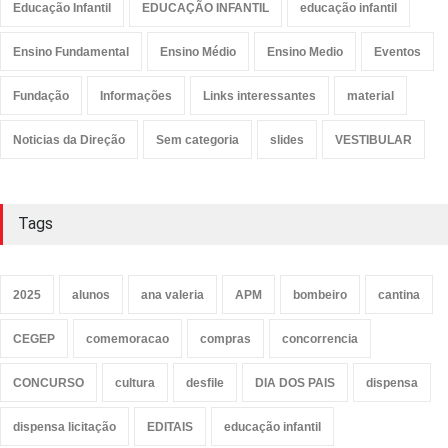
Educação Infantil
EDUCAÇÃO INFANTIL
educação infantil
Ensino Fundamental
Ensino Médio
Ensino Medio
Eventos
Fundação
Informações
Links interessantes
material
Noticias da Direção
Sem categoria
slides
VESTIBULAR
Tags
2025
alunos
ana valeria
APM
bombeiro
cantina
CEGEP
comemoracao
compras
concorrencia
CONCURSO
cultura
desfile
DIA DOS PAIS
dispensa
dispensa licitação
EDITAIS
educação infantil