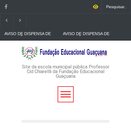
AVISO DE DISPENSA DE
AVISO DE DISPENSA DE
LICITAÇÃO - DISPENSA DE
LICITAÇÃO - DISPENSA DE
LICITAÇÃO Nº 52/2026-
LICITAÇÃO Nº 51/2026 -
PROCESSO
PROCESSO
AVISO DE DISPENSA DE
ADMINISTRATIVO Nº
ADMINISTRATIVO Nº
LICITAÇÃO - DISPENSA DE
149/2026
152/2026
LICITAÇÃO Nº 50/2026 -
PROCESSO
ADMINISTRATIVO Nº
Site da escola municipal pública Professor
151/2026
Cid Chiarellli da Fundação Educacional
Guaçuana