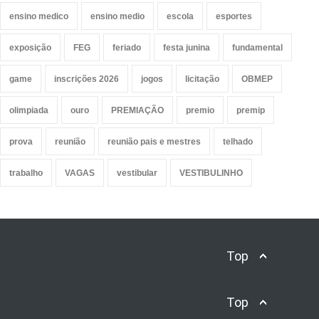
ensino medico
ensino medio
escola
esportes
exposição
FEG
feriado
festa junina
fundamental
game
inscrições 2026
jogos
licitação
OBMEP
olimpiada
ouro
PREMIAÇÃO
premio
premip
prova
reunião
reunião pais e mestres
telhado
trabalho
VAGAS
vestibular
VESTIBULINHO
Top
Top