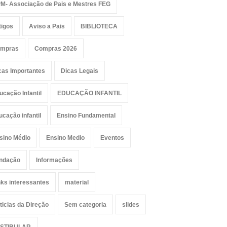
M- Associação de Pais e Mestres FEG
tigos
Aviso a Pais
BIBLIOTECA
mpras
Compras 2026
cas Importantes
Dicas Legais
ucação Infantil
EDUCAÇÃO INFANTIL
ucação infantil
Ensino Fundamental
sino Médio
Ensino Medio
Eventos
ndação
Informações
nks interessantes
material
ticias da Direção
Sem categoria
slides