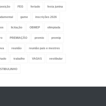
posição
FEG
feriado
festa junina
ndamental
game
inscrições 2026
gos
licitação
OBMEP
olimpiada
ro
PREMIAÇÃO
premio
premip
ova
reunião
reunião pais e mestres
lhado
trabalho
VAGAS
vestibular
STIBULINHO