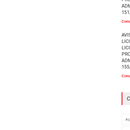
ADM
151
Comp
AVI
LIC
LIC
PR
ADM
155
Comp
C
Aç