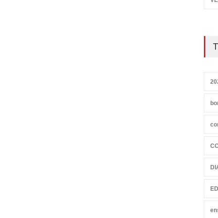
VE
T
20
bo
co
C
DI
ED
en