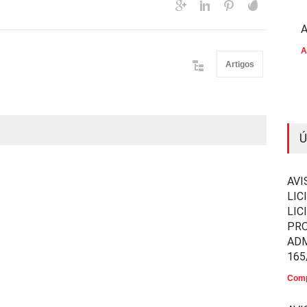
A
A
Artigos
Ú
AVI
LIC
LIC
PR
ADM
165
Comp