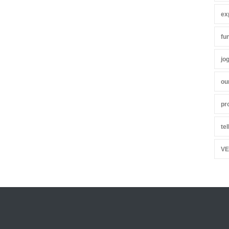
ex
fu
jo
ou
pr
te
VE