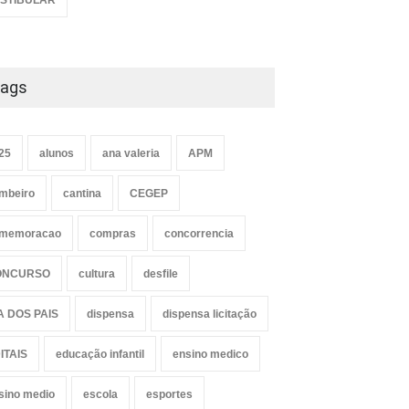
STIBULAR
ags
25
alunos
ana valeria
APM
mbeiro
cantina
CEGEP
memoracao
compras
concorrencia
ONCURSO
cultura
desfile
A DOS PAIS
dispensa
dispensa licitação
ITAIS
educação infantil
ensino medico
sino medio
escola
esportes