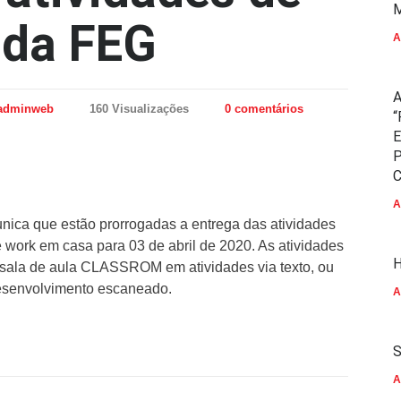
M
da FEG
A
A
adminweb
160 Visualizações
0 comentários
“
E
P
C
A
ica que estão prorrogadas a entrega das atividades
work em casa para 03 de abril de 2020. As atividades
H
sala de aula CLASSROM em atividades via texto, ou
desenvolvimento escaneado.
A
S
A