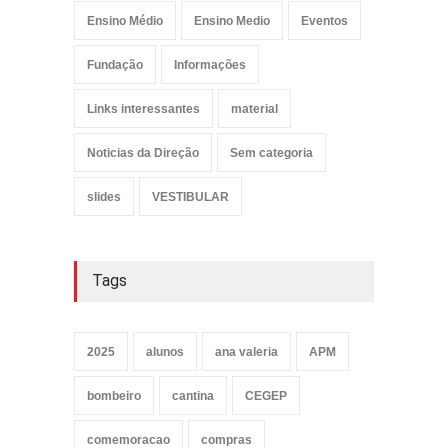
Ensino Médio
Ensino Medio
Eventos
Fundação
Informações
Links interessantes
material
Noticias da Direção
Sem categoria
slides
VESTIBULAR
Tags
2025
alunos
ana valeria
APM
bombeiro
cantina
CEGEP
comemoracao
compras