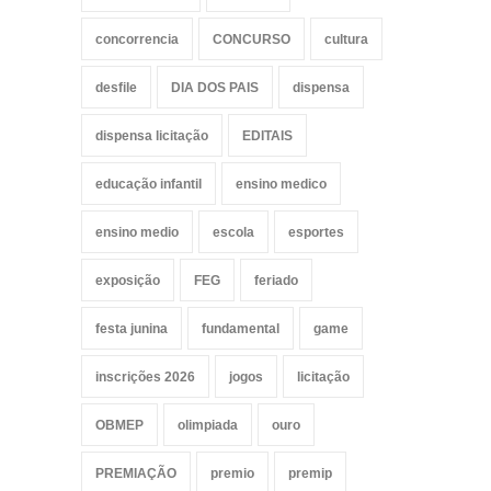
concorrencia
CONCURSO
cultura
desfile
DIA DOS PAIS
dispensa
dispensa licitação
EDITAIS
educação infantil
ensino medico
ensino medio
escola
esportes
exposição
FEG
feriado
festa junina
fundamental
game
inscrições 2026
jogos
licitação
OBMEP
olimpiada
ouro
PREMIAÇÃO
premio
premip