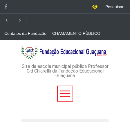
Contatos da Fundação
CHAMAMENTO PÚBLICO
N. 001/2026-EDITAL DE
CREDENCIAMENTO DE
RÁDIOS E JORNAIS
AVISO DE DISPENSA DE
IMPRESSOS
LICITAÇÃO - DISPENSA DE
LICITAÇÃO Nº 53/2026-
PROCESSO
ADMINISTRATIVO Nº
Site da escola municipal pública Professor
165/2026
Cid Chiarellli da Fundação Educacional
Guaçuana