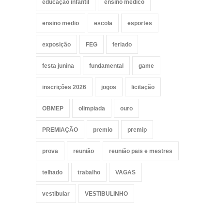
educação infantil
ensino medico
ensino medio
escola
esportes
exposição
FEG
feriado
festa junina
fundamental
game
inscrições 2026
jogos
licitação
OBMEP
olimpiada
ouro
PREMIAÇÃO
premio
premip
prova
reunião
reunião pais e mestres
telhado
trabalho
VAGAS
vestibular
VESTIBULINHO