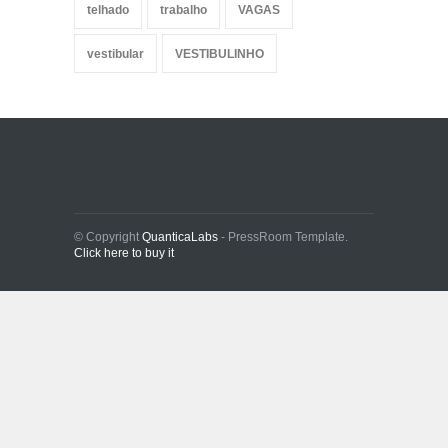
telhado
trabalho
VAGAS
vestibular
VESTIBULINHO
© Copyright
QuanticaLabs
- PressRoom Template.
Click here to buy it