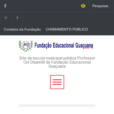
Contatos da Fundação
CHAMAMENTO PÚBLICO
N. 001/2026-EDITAL DE
CREDENCIAMENTO DE
RÁDIOS E JORNAIS
AVISO DE DISPENSA DE
IMPRESSOS
LICITAÇÃO - DISPENSA DE
LICITAÇÃO Nº 53/2026-
PROCESSO
ADMINISTRATIVO Nº
Site da escola municipal pública Professor
165/2026
Cid Chiarellli da Fundação Educacional
Guaçuana