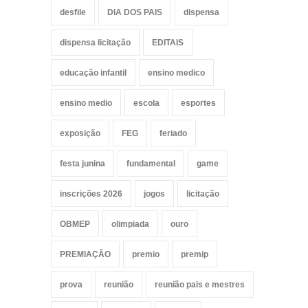
desfile
DIA DOS PAIS
dispensa
dispensa licitação
EDITAIS
educação infantil
ensino medico
ensino medio
escola
esportes
exposição
FEG
feriado
festa junina
fundamental
game
inscrições 2026
jogos
licitação
OBMEP
olimpiada
ouro
PREMIAÇÃO
premio
premip
prova
reunião
reunião pais e mestres