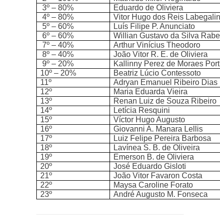
3º – 80%
Eduardo de Oliviera
4º – 80%
Vitor Hugo dos Reis Labegalin
5º – 60%
Luís Filipe P. Anunciato
6º – 60%
Willian Gustavo da Silva Rabe
7º – 40%
Arthur Vinícius Theodoro
8º – 40%
João Vitor R. E. de Oliviera
9º – 20%
Kallinny Perez de Moraes Port
10º – 20%
Beatriz Lúcio Contessoto
11º
Adryan Emanuel Ribeiro Dias
12º
Maria Eduarda Vieira
13º
Renan Luiz de Souza Ribeiro
14º
Letícia Resquini
15º
Víctor Hugo Augusto
16º
Giovanni A. Manara Lellis
17º
Luiz Felipe Pereira Barbosa
18º
Lavínea S. B. de Oliveira
19º
Emerson B. de Oliviera
20º
José Eduardo Gisloti
21º
João Vitor Favaron Costa
22º
Maysa Caroline Forato
23º
André Augusto M. Fonseca