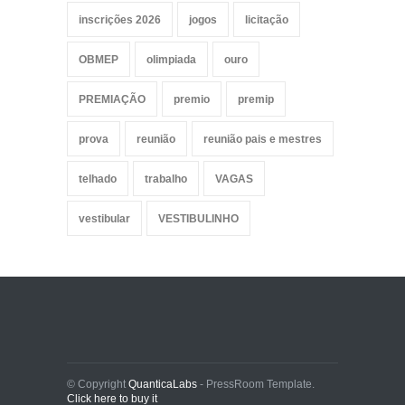
inscrições 2026
jogos
licitação
OBMEP
olimpiada
ouro
PREMIAÇÃO
premio
premip
prova
reunião
reunião pais e mestres
telhado
trabalho
VAGAS
vestibular
VESTIBULINHO
© Copyright
QuanticaLabs
- PressRoom Template.
Click here to buy it