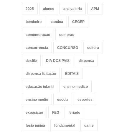
2025
alunos
ana valeria
APM
bombeiro
cantina
CEGEP
comemoracao
compras
concorrencia
CONCURSO
cultura
desfile
DIA DOS PAIS
dispensa
dispensa licitação
EDITAIS
educação infantil
ensino medico
ensino medio
escola
esportes
exposição
FEG
feriado
festa junina
fundamental
game