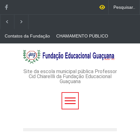
Contatos da Fundação
CHAMAMENTO PÚBLICO
N. 001/2026-EDITAL DE
CREDENCIAMENTO DE
RÁDIOS E JORNAIS
AVISO DE DISPENSA DE
IMPRESSOS
LICITAÇÃO - DISPENSA DE
LICITAÇÃO Nº 53/2026-
PROCESSO
ADMINISTRATIVO Nº
Site da escola municipal pública Professor
165/2026
Cid Chiarellli da Fundação Educacional
Guaçuana