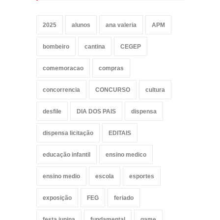
2025
alunos
ana valeria
APM
bombeiro
cantina
CEGEP
comemoracao
compras
concorrencia
CONCURSO
cultura
desfile
DIA DOS PAIS
dispensa
dispensa licitação
EDITAIS
educação infantil
ensino medico
ensino medio
escola
esportes
exposição
FEG
feriado
festa junina
fundamental
game