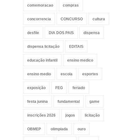
comemoracao
compras
concorrencia
CONCURSO
cultura
desfile
DIA DOS PAIS
dispensa
dispensa licitação
EDITAIS
educação infantil
ensino medico
ensino medio
escola
esportes
exposição
FEG
feriado
festa junina
fundamental
game
inscrições 2026
jogos
licitação
OBMEP
olimpiada
ouro