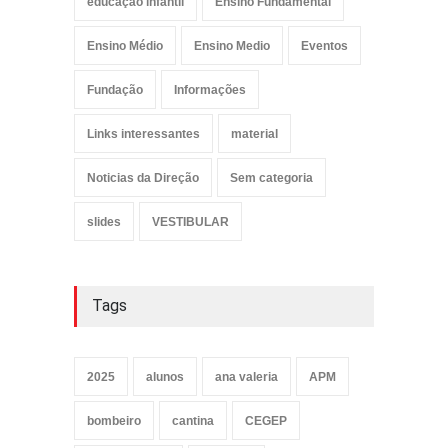
educação infantil
Ensino Fundamental
Ensino Médio
Ensino Medio
Eventos
Fundação
Informações
Links interessantes
material
Noticias da Direção
Sem categoria
slides
VESTIBULAR
Tags
2025
alunos
ana valeria
APM
bombeiro
cantina
CEGEP