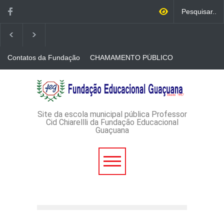
Contatos da Fundação
CHAMAMENTO PÚBLICO
N. 001/2026-EDITAL DE
CREDENCIAMENTO DE
RÁDIOS E JORNAIS
AVISO DE DISPENSA DE
IMPRESSOS
LICITAÇÃO - DISPENSA DE
LICITAÇÃO Nº 53/2026-
PROCESSO
ADMINISTRATIVO Nº
Site da escola municipal pública Professor
165/2026
Cid Chiarellli da Fundação Educacional
Guaçuana