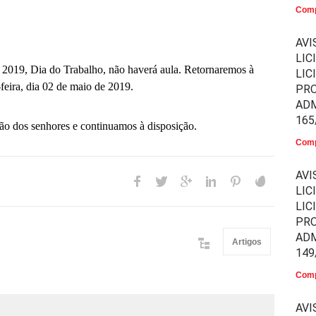
Comp
AVI
LIC
e 2019, Dia do Trabalho, não haverá aula. Retornaremos à
LIC
feira, dia 02 de maio de 2019.
PR
ADM
165
 dos senhores e continuamos à disposição.
Comp
AVI
LIC
LIC
PR
ADM
Artigos
149
Comp
AVI