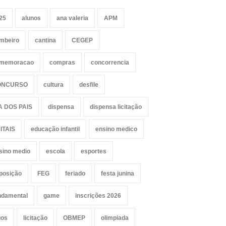
25
alunos
ana valeria
APM
mbeiro
cantina
CEGEP
memoracao
compras
concorrencia
ONCURSO
cultura
desfile
A DOS PAIS
dispensa
dispensa licitação
ITAIS
educação infantil
ensino medico
sino medio
escola
esportes
posição
FEG
feriado
festa junina
ndamental
game
inscrições 2026
gos
licitação
OBMEP
olimpiada