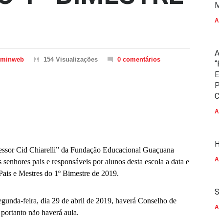
M
A
A
dminweb
154 Visualizações
0 comentários
“
E
P
C
A
H
essor Cid Chiarelli” da Fundação Educacional Guaçuana
A
 senhores pais e responsáveis por alunos desta escola a data e
Pais e Mestres do 1º Bimestre de 2019.
S
unda-feira, dia 29 de abril de 2019, haverá Conselho de
A
, portanto não haverá aula.