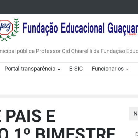
LICO N. 001/2026-EDITAL DE
AVISO DE DISPENSA D
 DE RÁDIOS E JORNAIS IMPRESSOS
LICITAÇÃO Nº 53/20
165/2026
nicipal pública Professor Cid Chiarellli da Fundação Ed
Portal transparência
E-SIC
Funcionarios
 PAIS E
N
O 1º BIMESTRE
D