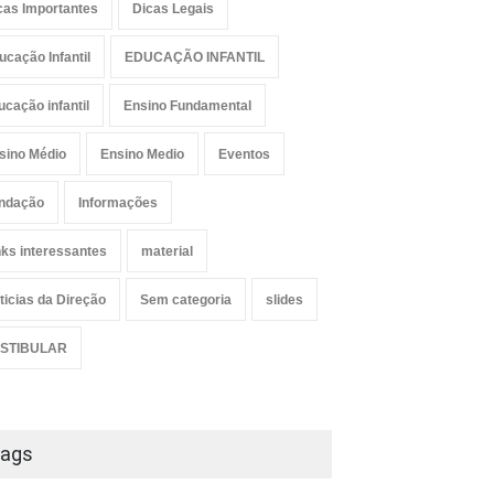
cas Importantes
Dicas Legais
ucação Infantil
EDUCAÇÃO INFANTIL
ucação infantil
Ensino Fundamental
sino Médio
Ensino Medio
Eventos
ndação
Informações
nks interessantes
material
ticias da Direção
Sem categoria
slides
STIBULAR
ags