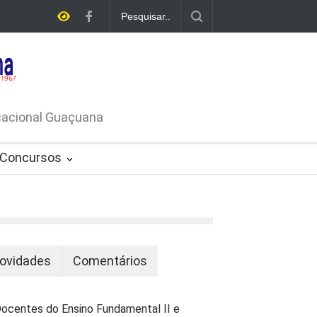
E LICITAÇÃO - DISPENSA DE
26-PROCESSO ADMINISTRATIVO Nº
ucacional Guaçuana
Concursos
ovidades
Comentários
ocentes do Ensino Fundamental II e