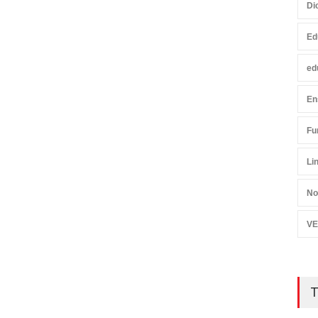
Di
Ed
ed
En
Fu
Li
No
VE
T