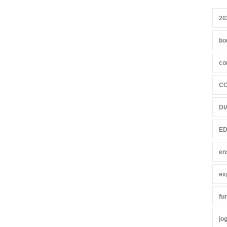
20
bo
co
C
DI
ED
en
ex
fu
jo