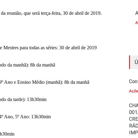
A
a reunião, que será terça-feira, 30 de abril de 2019.
A
 Mestres para todas as séries: 30 de abril de 2019
Ú
ríodo da manhã): 8h da manhã
Con
 9º Ano e Ensino Médio (manhã): 8h da manhã
Açõ
íodo da tarde): 13h30min
CHA
001
 4º Ano, 5º Ano: 13h30min
CR
RÁD
IM
9h30min