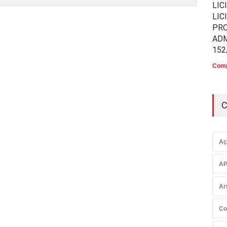
LIC
LIC
PR
ADM
152
Comp
C
Aç
AP
Ar
Co