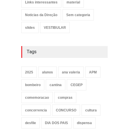
Links interessantes
material
Noticias da Direção
Sem categoria
slides
VESTIBULAR
Tags
2025
alunos
ana valeria
APM
bombeiro
cantina
CEGEP
comemoracao
compras
concorrencia
CONCURSO
cultura
desfile
DIA DOS PAIS
dispensa