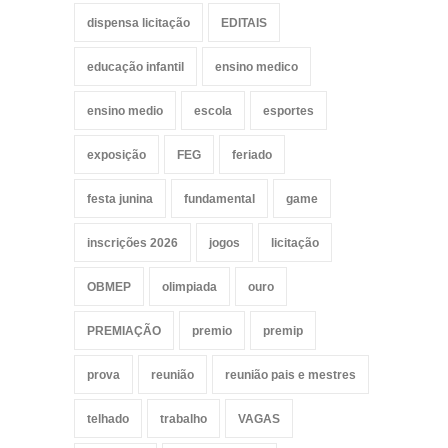
dispensa licitação
EDITAIS
educação infantil
ensino medico
ensino medio
escola
esportes
exposição
FEG
feriado
festa junina
fundamental
game
inscrições 2026
jogos
licitação
OBMEP
olimpiada
ouro
PREMIAÇÃO
premio
premip
prova
reunião
reunião pais e mestres
telhado
trabalho
VAGAS