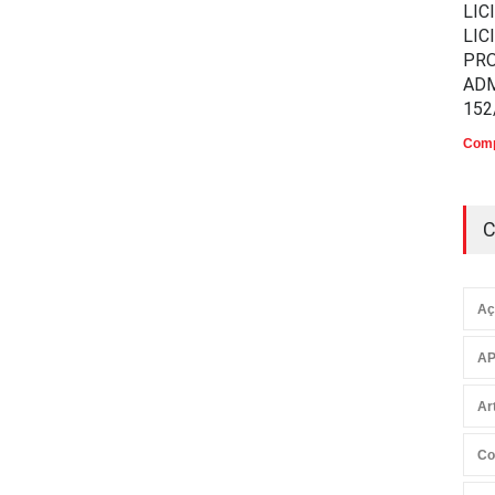
LIC
LIC
PR
ADM
152
Comp
C
Aç
AP
Ar
Co