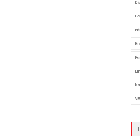
Di
Ed
ed
En
Fu
Li
No
VE
T