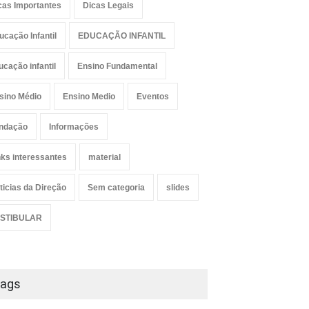
cas Importantes
Dicas Legais
ucação Infantil
EDUCAÇÃO INFANTIL
ucação infantil
Ensino Fundamental
sino Médio
Ensino Medio
Eventos
ndação
Informações
nks interessantes
material
ticias da Direção
Sem categoria
slides
STIBULAR
ags