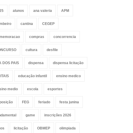
25
alunos
ana valeria
APM
mbeiro
cantina
CEGEP
memoracao
compras
concorrencia
ONCURSO
cultura
desfile
A DOS PAIS
dispensa
dispensa licitação
ITAIS
educação infantil
ensino medico
sino medio
escola
esportes
posição
FEG
feriado
festa junina
ndamental
game
inscrições 2026
gos
licitação
OBMEP
olimpiada