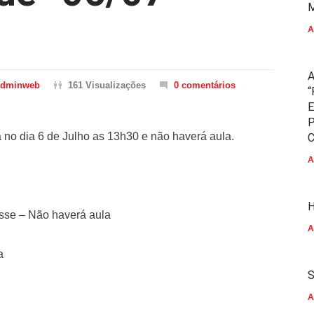
M
A
A
adminweb
161 Visualizações
0 comentários
“
E
P
a no dia 6 de Julho as 13h30 e não haverá aula.
C
A
H
sse – Não haverá aula
A
a
S
A