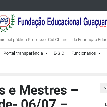
LICO N. 001/2026-EDITAL DE
AVISO DE DISPENSA D
 DE RÁDIOS E JORNAIS IMPRESSOS
LICITAÇÃO Nº 53/20
165/2026
nicipal pública Professor Cid Chiarellli da Fundação Ed
Portal transparência
E-SIC
Funcionarios
s e Mestres –
N
arde- 06/07 –
D