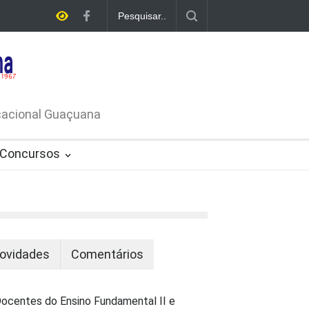
E LICITAÇÃO - DISPENSA DE
26-PROCESSO ADMINISTRATIVO Nº
ucacional Guaçuana
Concursos
ovidades
Comentários
ocentes do Ensino Fundamental II e