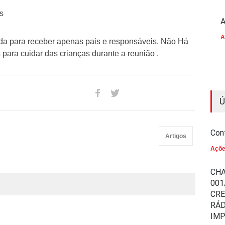
s
A
A
ada para receber apenas pais e responsáveis. Não Há
 para cuidar das crianças durante a reunião ,
Ú
Con
Artigos
Açõ
CHA
001
CR
RÁD
IM