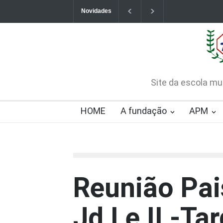
Novidades
Contatos da Fundação
CHAMAMENTO PÚB
CREDENCIAMENTO
2026-08-07T09:57:06-0300
Site da escola mu
HOME
A fundação
APM
Reunião Pai
Jd I e II -T