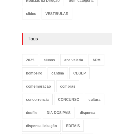
Noticias da Direção
Sem categoria
slides
VESTIBULAR
Tags
2025
alunos
ana valeria
APM
bombeiro
cantina
CEGEP
comemoracao
compras
concorrencia
CONCURSO
cultura
desfile
DIA DOS PAIS
dispensa
dispensa licitação
EDITAIS