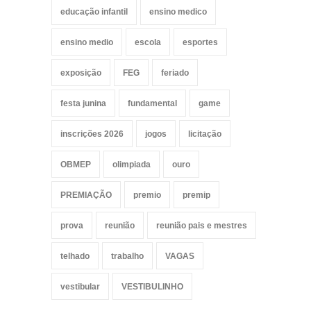
educação infantil
ensino medico
ensino medio
escola
esportes
exposição
FEG
feriado
festa junina
fundamental
game
inscrições 2026
jogos
licitação
OBMEP
olimpiada
ouro
PREMIAÇÃO
premio
premip
prova
reunião
reunião pais e mestres
telhado
trabalho
VAGAS
vestibular
VESTIBULINHO