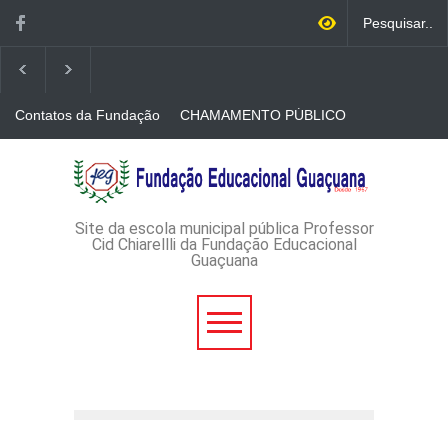
Contatos da Fundação
CHAMAMENTO PÚBLICO
N. 001/2026-EDITAL DE
CREDENCIAMENTO DE
RÁDIOS E JORNAIS
AVISO DE DISPENSA DE
IMPRESSOS
LICITAÇÃO - DISPENSA DE
LICITAÇÃO Nº 53/2026-
PROCESSO
ADMINISTRATIVO Nº
Site da escola municipal pública Professor
165/2026
Cid Chiarellli da Fundação Educacional
Guaçuana