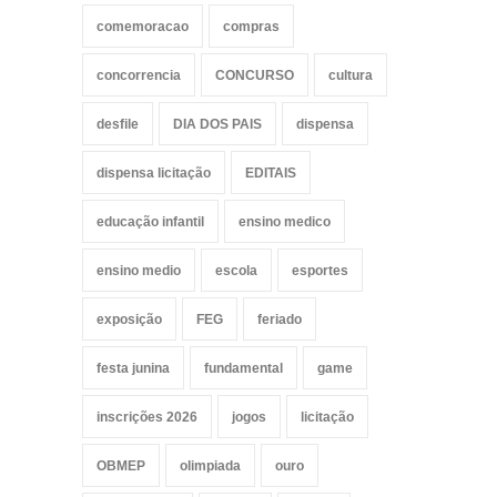
comemoracao
compras
concorrencia
CONCURSO
cultura
desfile
DIA DOS PAIS
dispensa
dispensa licitação
EDITAIS
educação infantil
ensino medico
ensino medio
escola
esportes
exposição
FEG
feriado
festa junina
fundamental
game
inscrições 2026
jogos
licitação
OBMEP
olimpiada
ouro