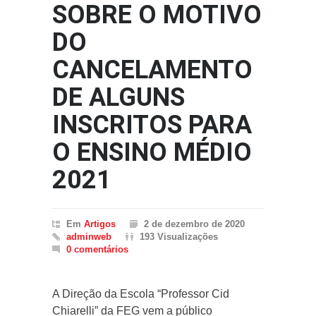
SOBRE O MOTIVO
DO
CANCELAMENTO
DE ALGUNS
INSCRITOS PARA
O ENSINO MÉDIO
2021
Em
Artigos
2 de dezembro de 2020
adminweb
193 Visualizações
0 comentários
A Direção da Escola “Professor Cid
Chiarelli” da FEG vem a público