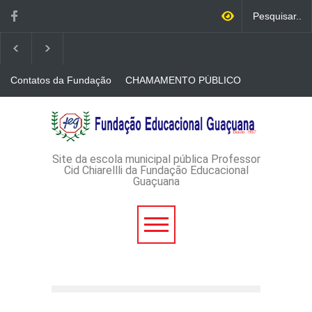
Contatos da Fundação
CHAMAMENTO PÚBLICO
N. 001/2026-EDITAL DE
CREDENCIAMENTO DE
RÁDIOS E JORNAIS
AVISO DE DISPENSA DE
IMPRESSOS
LICITAÇÃO - DISPENSA DE
LICITAÇÃO Nº 53/2026-
PROCESSO
ADMINISTRATIVO Nº
Site da escola municipal pública Professor
165/2026
Cid Chiarellli da Fundação Educacional
Guaçuana