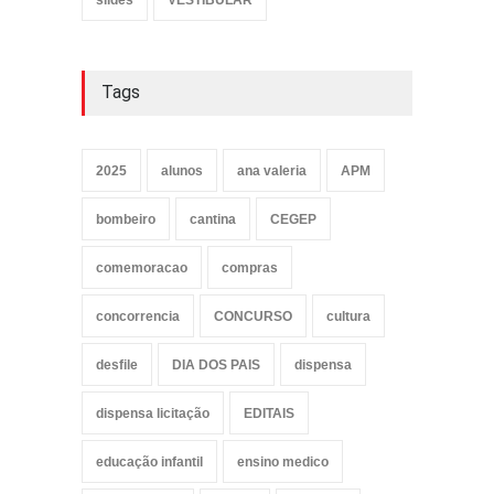
Tags
2025
alunos
ana valeria
APM
bombeiro
cantina
CEGEP
comemoracao
compras
concorrencia
CONCURSO
cultura
desfile
DIA DOS PAIS
dispensa
dispensa licitação
EDITAIS
educação infantil
ensino medico