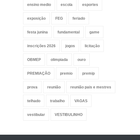
ensino medio
escola
esportes
exposição
FEG
feriado
festa junina
fundamental
game
inscrições 2026
jogos
licitação
OBMEP
olimpiada
ouro
PREMIAÇÃO
premio
premip
prova
reunião
reunião pais e mestres
telhado
trabalho
VAGAS
vestibular
VESTIBULINHO