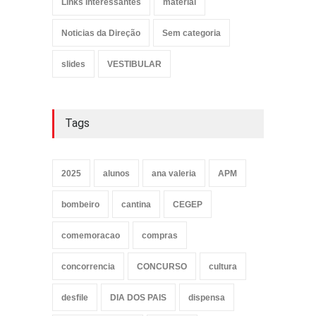
Links interessantes
material
Noticias da Direção
Sem categoria
slides
VESTIBULAR
Tags
2025
alunos
ana valeria
APM
bombeiro
cantina
CEGEP
comemoracao
compras
concorrencia
CONCURSO
cultura
desfile
DIA DOS PAIS
dispensa