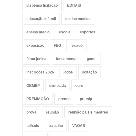
dispensa licitação
EDITAIS
educação infantil
ensino medico
ensino medio
escola
esportes
exposição
FEG
feriado
festa junina
fundamental
game
inscrições 2026
jogos
licitação
OBMEP
olimpiada
ouro
PREMIAÇÃO
premio
premip
prova
reunião
reunião pais e mestres
telhado
trabalho
VAGAS