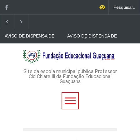
AVISO DE DISPENSA DE
AVISO DE DISPENSA DE
LICITAÇÃO - DISPENSA DE
LICITAÇÃO - DISPENSA DE
LICITAÇÃO Nº 53/2026-
LICITAÇÃO Nº 52/2026-
PROCESSO
PROCESSO
AVISO DE DISPENSA DE
ADMINISTRATIVO Nº
ADMINISTRATIVO Nº
LICITAÇÃO - DISPENSA DE
165/2026
149/2026
LICITAÇÃO Nº 51/2026 -
PROCESSO
ADMINISTRATIVO Nº
Site da escola municipal pública Professor
152/2026
Cid Chiarellli da Fundação Educacional
Guaçuana