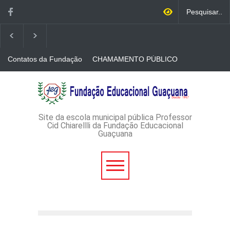
Contatos da Fundação
CHAMAMENTO PÚBLICO
N. 001/2026-EDITAL DE
CREDENCIAMENTO DE
RÁDIOS E JORNAIS
AVISO DE DISPENSA DE
IMPRESSOS
LICITAÇÃO - DISPENSA DE
LICITAÇÃO Nº 53/2026-
PROCESSO
ADMINISTRATIVO Nº
Site da escola municipal pública Professor
165/2026
Cid Chiarellli da Fundação Educacional
Guaçuana