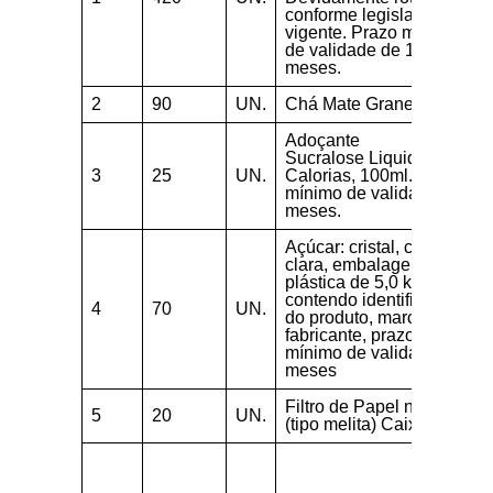
conforme legislação
vigente. Prazo mínimo
de validade de 12
meses.
2
90
UN.
Chá Mate Granel 250g
Adoçante
Sucralose Liquido Zero
3
25
UN.
Calorias, 100ml. Prazo
mínimo de validade 12
meses.
Açúcar: cristal, cor
clara, embalagem
plástica de 5,0 kg,
contendo identificação
4
70
UN.
do produto, marca do
fabricante, prazo
mínimo de validade 12
meses
Filtro de Papel nº 103
5
20
UN.
(tipo melita) Caixa c/30