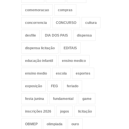
comemoracao
compras
concorrencia
CONCURSO
cultura
desfile
DIA DOS PAIS
dispensa
dispensa licitação
EDITAIS
educação infantil
ensino medico
ensino medio
escola
esportes
exposição
FEG
feriado
festa junina
fundamental
game
inscrições 2026
jogos
licitação
OBMEP
olimpiada
ouro