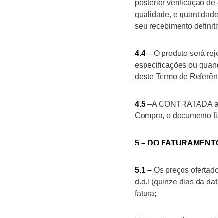
posterior verificação d
qualidade, e quantidade
seu recebimento definiti
4.4
– O produto será rej
especificações ou quand
deste Termo de Referên
4.5
–A CONTRATADA apre
Compra, o documento fis
5 – DO FATURAMEN
5.1 –
Os preços ofertad
d.d.l (quinze dias da da
fatura;