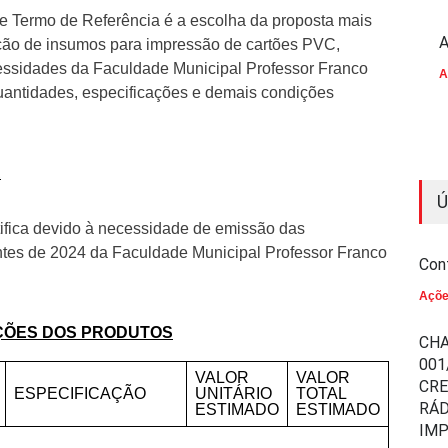
e Termo de Referência é a escolha da proposta mais
A
ição de insumos para impressão de cartões PVC,
essidades da Faculdade Municipal Professor Franco
A
uantidades, especificações e demais condições
A
Ú
tifica devido à necessidade de emissão das
antes de 2024 da Faculdade Municipal Professor Franco
Con
Açõ
AÇÕES DOS PRODUTOS
CHA
001
VALOR
VALOR
CR
ESPECIFICAÇÃO
UNITÁRIO
TOTAL
RÁD
ESTIMADO
ESTIMADO
IM