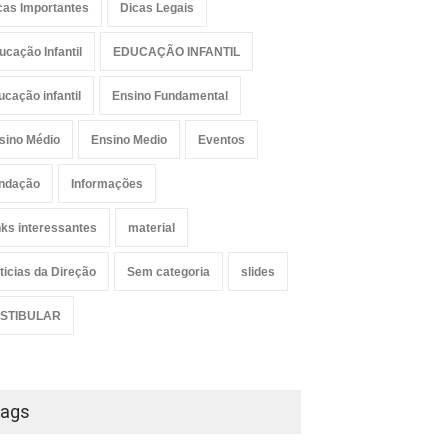
cas Importantes
Dicas Legais
ucação Infantil
EDUCAÇÃO INFANTIL
ucação infantil
Ensino Fundamental
sino Médio
Ensino Medio
Eventos
ndação
Informações
nks interessantes
material
ticias da Direção
Sem categoria
slides
STIBULAR
ags