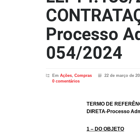
CONTRATAÇ
Processo Ad
054/2024
Em
Ações
,
Compras
22 de março de 20
0 comentários
TERMO DE REFERÊNC
DIRETA-Processo Admi
1 – DO OBJETO