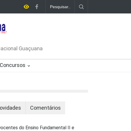
E LICITAÇÃO - DISPENSA DE
26-PROCESSO ADMINISTRATIVO Nº
ucacional Guaçuana
Concursos
ovidades
Comentários
ocentes do Ensino Fundamental II e