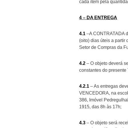
cada item pela quantida
4 – DA ENTREGA
4.1
–A CONTRATADA deve
(oito) dias úteis a part
Setor de Compras da F
4.2
– O objeto deverá se
constantes do presente
4.2.1
– As entregas deve
VENCEDORA, na escola 
386, Imóvel Pedregulhal
1915, das 8h às 17h;
4.3
– O objeto será rece