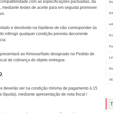
e compatibilidade com as especificações pactuadas, da
Di
, mediante testes de aceite para em seguida promover
vo.
Ed
ed
eitado e devolvido na hipótese de não corresponder às
o infringir qualquer condição prevista decorrente
En
cia;
Fu
sentará ao Almoxarifado designado no Pedido de
Li
cal de cobrança do objeto entregue.
No
TO
VE
os deverão ser na condição mínima de pagamento à 15
ta líquida), mediante apresentação de nota fiscal /
T