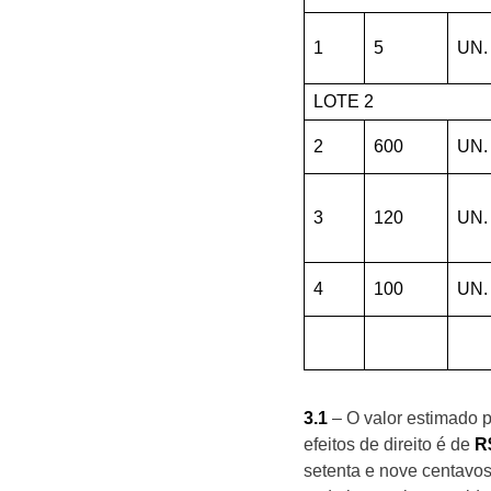
1
5
UN.
LOTE 2
2
600
UN.
3
120
UN.
4
100
UN.
3.1
– O valor estimado p
efeitos de direito é de
R
setenta e nove centavos)