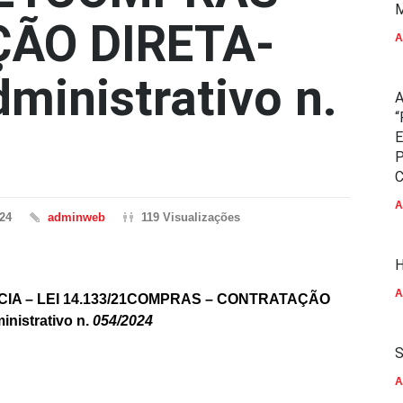
M
ÃO DIRETA-
A
ministrativo n.
A
“
E
P
C
A
24
adminweb
119 Visualizações
H
A
IA – LEI 14.133/21COMPRAS – CONTRATAÇÃO
nistrativo n.
054/2024
S
A