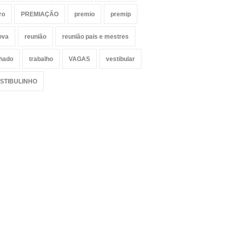
ro
PREMIAÇÃO
premio
premip
ova
reunião
reunião pais e mestres
lhado
trabalho
VAGAS
vestibular
STIBULINHO