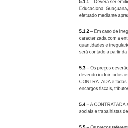
5.1.1
– Deverá ser emit
Educacional Guaçuana,
efetuado mediante apr
5.1.2
– Em caso de irreg
caracterizada com a en
quantidades e irregula
será contado a partir d
5.3
– Os preços deverão
devendo incluir todos os
CONTRATADA e todas as 
encargos fiscais, tributo
5.4
– A CONTRATADA ser
sociais e trabalhistas 
5.5
– Os preços referent