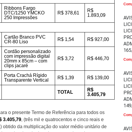
Comp
Ribbons Fargo
R$
DTC/1250 YMCKO
R$ 378,61
1.893,09
250 Impressões
AVI
LIC
LIC
Cartão Branco PVC
PR
R$ 1,54
R$ 927,00
CR-80 Liso
ADM
165
Cordão personalizado
com impressão digital
R$ 3,72
R$ 446,70
Comp
20mm x 85cm – com
clips jacaré
AVI
Porta Crachá Rígido
R$ 1,39
R$ 139,00
LIC
Transparente Vertical
LIC
R$
TOTAL
PR
3.405,79
ADM
149
ara o presente Termo de Referência para todos os
Comp
$ 3.405,79
, (três mil e quatrocentos e cinco reais e
 obtido da multiplicação do valor médio unitário de
AVI