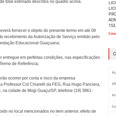
de total estimado descritos no quadro acima.
LIC
LIC
PR
ADM
152
rá fornecer o objeto do presente termo em até 08
Comp
ir do recebimento da Autorização de Serviço emitido pelo
undação Educacional Guaçuana;
C
r entregue em perfeitas condições, nas especificações
 Termo de Referência;
Aç
rão ocorrer por conta e risco da empresa
Professor Cid Chiarelli da FEG, Rua Hugo Panciera,
AP
, na cidade de Mogi Guaçu/SP, telefone (19) 3861-
Ar
Co
bido no local mencionados no item anterior, efeito de