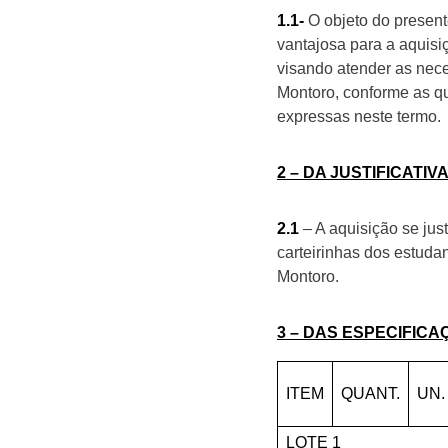
1.1-
O objeto do present
vantajosa para a aquis
visando atender as nec
Montoro, conforme as q
expressas neste termo.
2 – DA JUSTIFICATIV
2.1
– A aquisição se jus
carteirinhas dos estud
Montoro.
3 – DAS ESPECIFIC
ITEM
QUANT.
UN.
LOTE 1