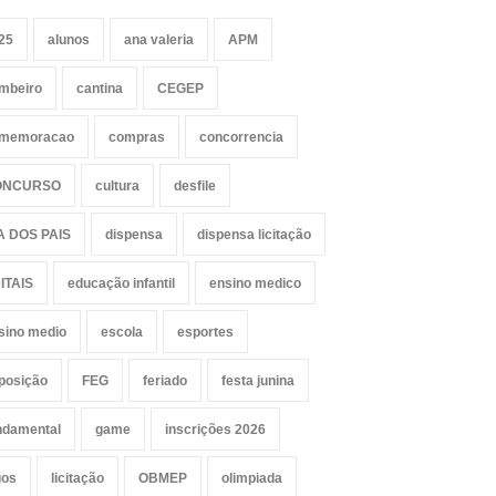
25
alunos
ana valeria
APM
mbeiro
cantina
CEGEP
memoracao
compras
concorrencia
ONCURSO
cultura
desfile
A DOS PAIS
dispensa
dispensa licitação
ITAIS
educação infantil
ensino medico
sino medio
escola
esportes
posição
FEG
feriado
festa junina
ndamental
game
inscrições 2026
gos
licitação
OBMEP
olimpiada