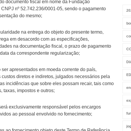
ido documento fiscal em nome da Fundação
 CNPJ nº 52.742.236/0001-05, sendo o pagamento
20
esentação do mesmo;
bo
ularidade na entrega do objeto do presente termo,
co
trega em desacordo com as especificações,
ridades na documentação fiscal, o prazo de pagamento
C
a data da correspondente regularização;
DI
 ser apresentados em moeda corrente do país,
ED
 custos diretos e indiretos, julgados necessários pela
incidências que sobre eles possam recair, tais como
en
s, taxas, impostos e outros;
ex
á exclusivamente responsável pelos encargos
devidos ao pessoal envolvido no fornecimento;
fu
jo
es ao fornecimento objeto deste Termo de Referência