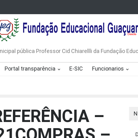
LICO N. 001/2026-EDITAL DE
AVISO DE DISPENSA D
 DE RÁDIOS E JORNAIS IMPRESSOS
LICITAÇÃO Nº 53/20
165/2026
nicipal pública Professor Cid Chiarellli da Fundação Ed
Portal transparência
E-SIC
Funcionarios
REFERÊNCIA –
N
/21COMPRAS –
D