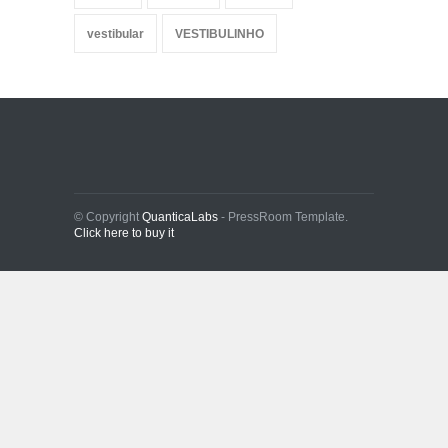
vestibular
VESTIBULINHO
© Copyright
QuanticaLabs
- PressRoom Template.
Click here to buy it