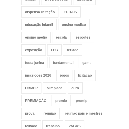
dispensa licitação
EDITAIS
educação infantil
ensino medico
ensino medio
escola
esportes
exposição
FEG
feriado
festa junina
fundamental
game
inscrições 2026
jogos
licitação
OBMEP
olimpiada
ouro
PREMIAÇÃO
premio
premip
prova
reunião
reunião pais e mestres
telhado
trabalho
VAGAS