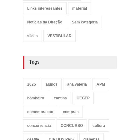
Links interessantes
material
Noticias da Direção
Sem categoria
slides
VESTIBULAR
Tags
2025
alunos
ana valeria
APM
bombeiro
cantina
CEGEP
comemoracao
compras
concorrencia
CONCURSO
cultura
desfile
DIA DOS PAIS
dispensa