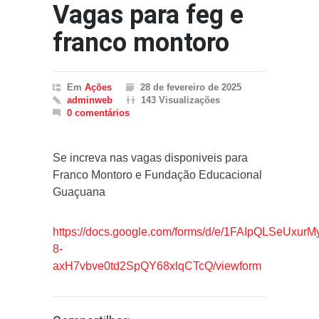
Vagas para feg e
franco montoro
Em
Ações
28 de fevereiro de 2025
adminweb
143 Visualizações
0 comentários
Se increva nas vagas disponiveis para
Franco Montoro e Fundação Educacional
Guaçuana
https://docs.google.com/forms/d/e/1FAIpQLSeUxur
8-
axH7vbve0td2SpQY68xlqCTcQ/viewform