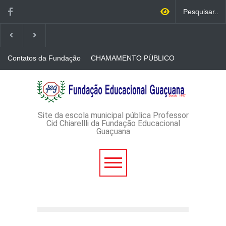
Contatos da Fundação
CHAMAMENTO PÚBLICO
N. 001/2026-EDITAL DE
CREDENCIAMENTO DE
RÁDIOS E JORNAIS
AVISO DE DISPENSA DE
IMPRESSOS
LICITAÇÃO - DISPENSA DE
LICITAÇÃO Nº 53/2026-
PROCESSO
ADMINISTRATIVO Nº
Site da escola municipal pública Professor
165/2026
Cid Chiarellli da Fundação Educacional
Guaçuana