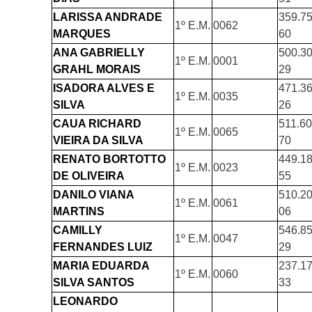
LARISSA ANDRADE
359.75
1º E.M.
0062
MARQUES
60
ANA GABRIELLY
500.30
1º E.M.
0001
GRAHL MORAIS
29
ISADORA ALVES E
471.36
1º E.M.
0035
SILVA
26
CAUA RICHARD
511.60
1º E.M.
0065
VIEIRA DA SILVA
70
RENATO BORTOTTO
449.18
1º E.M.
0023
DE OLIVEIRA
55
DANILO VIANA
510.20
1º E.M.
0061
MARTINS
06
CAMILLY
546.85
1º E.M.
0047
FERNANDES LUIZ
29
MARIA EDUARDA
237.17
1º E.M.
0060
SILVA SANTOS
33
LEONARDO