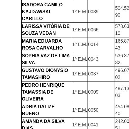
ISADORA CAMILO
504.52
KAJDAWSKI
1º E.M.
0089
90
CARILLO
LARISSA VITÓRIA DE
578.63
1º E.M.
0066
SOUZA VEDAN
10
MARIA EDUARDA
166.87
1º E.M.
0014
ROSA CARVALHO
43
SOPHIA VAZ DE LIMA
536.37
1º E.M.
0043
SILVA
32
GUSTAVO DIONYSIO
496.07
1º E.M.
0087
TAMASHIRO
02
PEDRO HENRIQUE
487.13
TAMASSIA DE
1º E.M.
0009
03
OLIVEIRA
ADRIA DALIZE
454.08
1º E.M.
0050
BUENO
40
AMANDA DA SILVA
242.00
1º E.M.
0041
DIAS
51