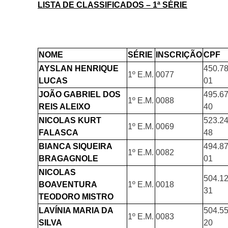
LISTA DE CLASSIFICADOS – 1ª SÉRIE
NOME
SÉRIE
INSCRIÇÃO
CPF
AYSLAN HENRIQUE
450.78
1º E.M.
0077
LUCAS
01
JOÃO GABRIEL DOS
495.67
1º E.M.
0088
REIS ALEIXO
40
NICOLAS KURT
523.24
1º E.M.
0069
FALASCA
48
BIANCA SIQUEIRA
494.87
1º E.M.
0082
BRAGAGNOLE
01
NICOLAS
504.12
BOAVENTURA
1º E.M.
0018
31
TEODORO MISTRO
LAVÍNIA MARIA DA
504.55
1º E.M.
0083
SILVA
20