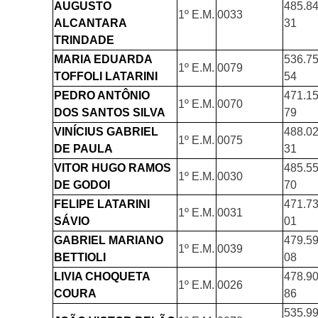
AUGUSTO
485.84
1º E.M.
0033
ALCANTARA
31
TRINDADE
MARIA EDUARDA
536.75
1º E.M.
0079
TOFFOLI LATARINI
54
PEDRO ANTÔNIO
471.15
1º E.M.
0070
DOS SANTOS SILVA
79
VINÍCIUS GABRIEL
488.02
1º E.M.
0075
DE PAULA
31
VITOR HUGO RAMOS
485.55
1º E.M.
0030
DE GODOI
70
FELIPE LATARINI
471.73
1º E.M.
0031
SÁVIO
01
GABRIEL MARIANO
479.59
1º E.M.
0039
BETTIOLI
08
LIVIA CHOQUETA
478.90
1º E.M.
0026
COURA
86
535.99