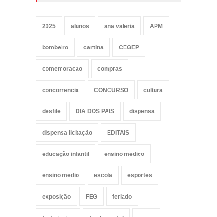
2025
alunos
ana valeria
APM
bombeiro
cantina
CEGEP
comemoracao
compras
concorrencia
CONCURSO
cultura
desfile
DIA DOS PAIS
dispensa
dispensa licitação
EDITAIS
educação infantil
ensino medico
ensino medio
escola
esportes
exposição
FEG
feriado