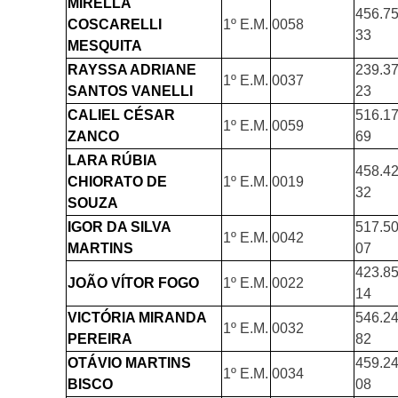
MIRELLA
456.75
COSCARELLI
1º E.M.
0058
33
MESQUITA
RAYSSA ADRIANE
239.37
1º E.M.
0037
SANTOS VANELLI
23
CALIEL CÉSAR
516.17
1º E.M.
0059
ZANCO
69
LARA RÚBIA
458.42
CHIORATO DE
1º E.M.
0019
32
SOUZA
IGOR DA SILVA
517.50
1º E.M.
0042
MARTINS
07
423.85
JOÃO VÍTOR FOGO
1º E.M.
0022
14
VICTÓRIA MIRANDA
546.24
1º E.M.
0032
PEREIRA
82
OTÁVIO MARTINS
459.24
1º E.M.
0034
BISCO
08