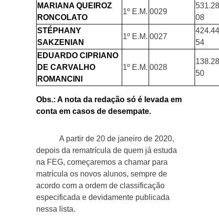
MARIANA QUEIROZ
531.28
1º E.M.
0029
RONCOLATO
08
STÉPHANY
424.44
1º E.M.
0027
SAKZENIAN
54
EDUARDO CIPRIANO
138.28
DE CARVALHO
1º E.M.
0028
50
ROMANCINI
Obs.: A nota da redação só é levada em
conta em casos de desempate.
A partir de 20 de janeiro de 2020,
depois da rematrícula de quem já estuda
na FEG, começaremos a chamar para
matrícula os novos alunos, sempre de
acordo com a ordem de classificação
especificada e devidamente publicada
nessa lista.