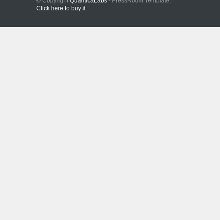
© Copyright
QuanticaLabs
- PressRoom Template.
Click here to buy it