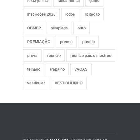
festa junina
fundamental
game
inscrições 2026
jogos
licitação
OBMEP
olimpiada
ouro
PREMIAÇÃO
premio
premip
prova
reunião
reunião pais e mestres
telhado
trabalho
VAGAS
vestibular
VESTIBULINHO