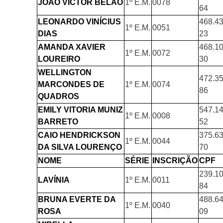
JOÃO VICTOR BELÃO
1º E.M.
0078
64
LEONARDO VINÍCIUS
468.43
1º E.M.
0051
DIAS
23
AMANDA XAVIER
468.10
1º E.M.
0072
LOUREIRO
30
WELLINGTON
472.35
MARCONDES DE
1º E.M.
0074
86
QUADROS
EMILY VITORIA MUNIZ
547.14
1º E.M.
0008
BARRETO
52
CAIO HENDRICKSON
375.63
1º E.M.
0044
DA SILVA LOURENÇO
70
NOME
SÉRIE
INSCRIÇÃO
CPF
239.10
LAVÍNIA
1º E.M.
0011
84
BRUNA EVERTE DA
488.64
1º E.M.
0040
ROSA
09