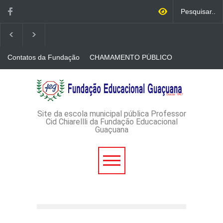
Contatos da Fundação
CHAMAMENTO PÚBLICO
N. 001/2026-EDITAL DE
CREDENCIAMENTO DE
RÁDIOS E JORNAIS
AVISO DE DISPENSA DE
IMPRESSOS
LICITAÇÃO - DISPENSA DE
LICITAÇÃO Nº 53/2026-
PROCESSO
ADMINISTRATIVO Nº
Site da escola municipal pública Professor
165/2026
Cid Chiarellli da Fundação Educacional
Guaçuana