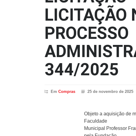
LICITAÇÃO 
PROCESSO
ADMINISTR
344/2025
Em
Compras
25 de novembro de 2025
Objeto a aquisição de ma
Faculdade
Municipal Professor Fra
pela Fundação