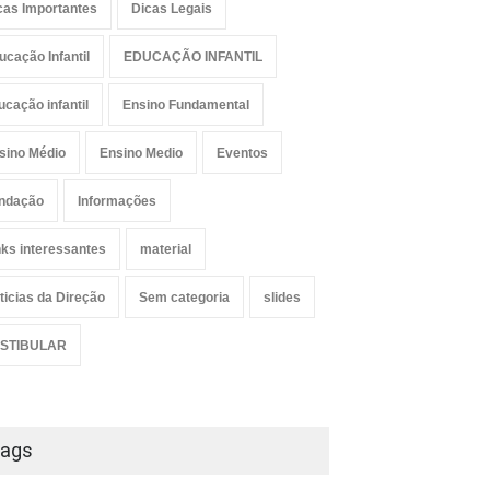
cas Importantes
Dicas Legais
ucação Infantil
EDUCAÇÃO INFANTIL
ucação infantil
Ensino Fundamental
sino Médio
Ensino Medio
Eventos
ndação
Informações
nks interessantes
material
ticias da Direção
Sem categoria
slides
STIBULAR
ags