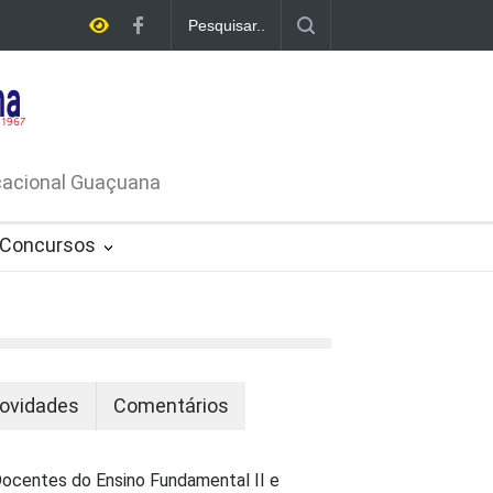
E LICITAÇÃO - DISPENSA DE
26-PROCESSO ADMINISTRATIVO Nº
ucacional Guaçuana
Concursos
ovidades
Comentários
ocentes do Ensino Fundamental II e