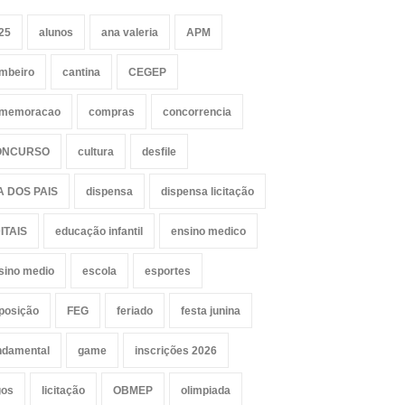
25
alunos
ana valeria
APM
mbeiro
cantina
CEGEP
memoracao
compras
concorrencia
ONCURSO
cultura
desfile
A DOS PAIS
dispensa
dispensa licitação
ITAIS
educação infantil
ensino medico
sino medio
escola
esportes
posição
FEG
feriado
festa junina
ndamental
game
inscrições 2026
gos
licitação
OBMEP
olimpiada