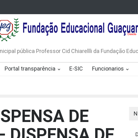
LICO N. 001/2026-EDITAL DE
AVISO DE DISPENSA D
 DE RÁDIOS E JORNAIS IMPRESSOS
LICITAÇÃO Nº 53/20
165/2026
nicipal pública Professor Cid Chiarellli da Fundação Ed
Portal transparência
E-SIC
Funcionarios
ISPENSA DE
N
– DISPENSA DE
D