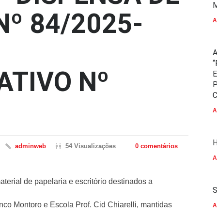
M
Nº 84/2025-
A
A
“
ATIVO Nº
E
P
C
A
H
adminweb
54 Visualizações
0 comentários
A
terial de papelaria e escritório destinados a
S
nco Montoro e Escola Prof. Cid Chiarelli, mantidas
A