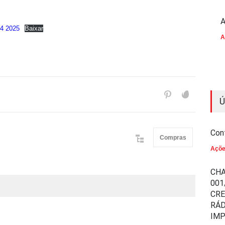
A
4 2025
Baixar
A
Ú
Con
Compras
Açõ
CHA
001
CR
RÁD
IM