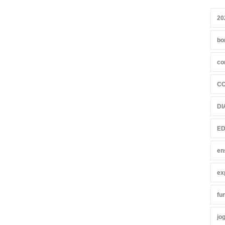
20
bo
co
C
DI
ED
en
ex
fu
jo