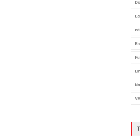
Di
Ed
ed
En
Fu
Li
No
VE
T