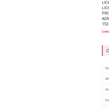
LIC
LIC
PR
ADM
152
Comp
C
Aç
AP
Ar
Co