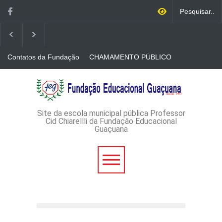
Contatos da Fundação
CHAMAMENTO PÚBLICO
N. 001/2026-EDITAL DE
CREDENCIAMENTO DE
RÁDIOS E JORNAIS
AVISO DE DISPENSA DE
IMPRESSOS
LICITAÇÃO - DISPENSA DE
LICITAÇÃO Nº 53/2026-
PROCESSO
ADMINISTRATIVO Nº
Site da escola municipal pública Professor
165/2026
Cid Chiarellli da Fundação Educacional
Guaçuana