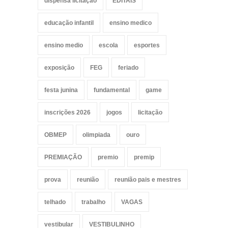
dispensa licitação
EDITAIS
educação infantil
ensino medico
ensino medio
escola
esportes
exposição
FEG
feriado
festa junina
fundamental
game
inscrições 2026
jogos
licitação
OBMEP
olimpiada
ouro
PREMIAÇÃO
premio
premip
prova
reunião
reunião pais e mestres
telhado
trabalho
VAGAS
vestibular
VESTIBULINHO